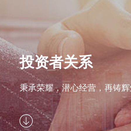
投资者关系
秉承荣耀，潜心经营，再铸辉